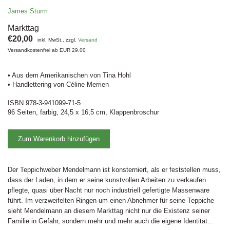
James Sturm
Markttag
€20,00
inkl. MwSt., zzgl.
Versand
Versandkostenfrei ab EUR 29,00
• Aus dem Amerikanischen von Tina Hohl
• Handlettering von Céline Merrien
ISBN 978-3-941099-71-5
96 Seiten, farbig, 24,5 x 16,5 cm, Klappenbroschur
Zum Warenkorb hinzufügen
Der Teppichweber Mendelmann ist konsterniert, als er feststellen muss,
dass der Laden, in dem er seine kunstvollen Arbeiten zu verkaufen
pflegte, quasi über Nacht nur noch industriell gefertigte Massenware
führt. Im verzweifelten Ringen um einen Abnehmer für seine Teppiche
sieht Mendelmann an diesem Markttag nicht nur die Existenz seiner
Familie in Gefahr, sondern mehr und mehr auch die eigene Identität…