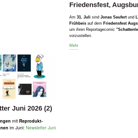
Friedensfest, Augsbu
Am
31. Juli
sind
Jonas Seufert
und
L
Frühbeis
auf dem
Friedensfest Aug
um ihren Reportagecomic
"Schattenl
vorzustellen.
Mehr
ter Juni 2026 (2)
ungen
mit
Reprodukt-
nnen
im Juni:
Newsletter Juni