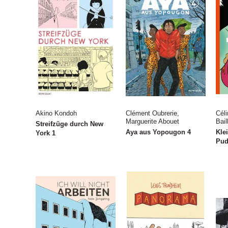
Akino Kondoh
Clément Oubrerie
,
Céli
Marguerite Abouet
Bail
Streifzüge durch New
Aya aus Yopougon 4
Kle
York 1
Pud