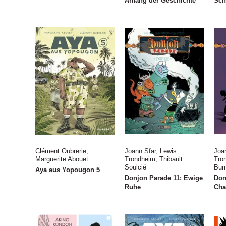
Anfang der Geschichte
Sch
Clément Oubrerie
,
Joann Sfar
,
Lewis
Joa
Marguerite Abouet
Trondheim
,
Thibault
Tro
Soulcié
Burn
Aya aus Yopougon 5
Donjon Parade 11: Ewige
Don
Ruhe
Cha