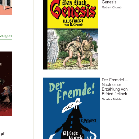
Genesis
Robert Crumb
nzeigen
Der Fremde! –
Nach einer
Erzählung von
Elfried Jelinek
Nicolas Mahler
mpf –