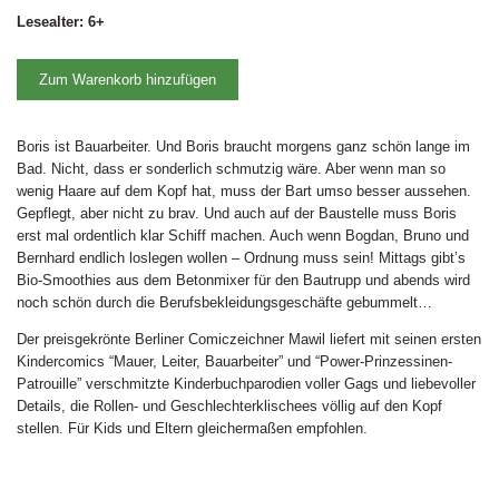
Lesealter: 6+
Zum Warenkorb hinzufügen
Boris ist Bauarbeiter. Und Boris braucht morgens ganz schön lange im
Bad. Nicht, dass er sonderlich schmutzig wäre. Aber wenn man so
wenig Haare auf dem Kopf hat, muss der Bart umso besser aussehen.
Gepflegt, aber nicht zu brav. Und auch auf der Baustelle muss Boris
erst mal ordentlich klar Schiff machen. Auch wenn Bogdan, Bruno und
Bernhard endlich loslegen wollen – Ordnung muss sein! Mittags gibt’s
Bio-Smoothies aus dem Betonmixer für den Bautrupp und abends wird
noch schön durch die Berufsbekleidungsgeschäfte gebummelt…
Der preisgekrönte Berliner Comiczeichner Mawil liefert mit seinen ersten
Kindercomics “Mauer, Leiter, Bauarbeiter” und “Power-Prinzessinen-
Patrouille” verschmitzte Kinderbuchparodien voller Gags und liebevoller
Details, die Rollen- und Geschlechterklischees völlig auf den Kopf
stellen. Für Kids und Eltern gleichermaßen empfohlen.