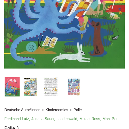
Deutsche Autor*innen
Kindercomics
Polle
Ferdinand Lutz
,
Joscha Sauer
,
Leo Leowald
,
Mikael Ross
,
Moni Port
Polle 3