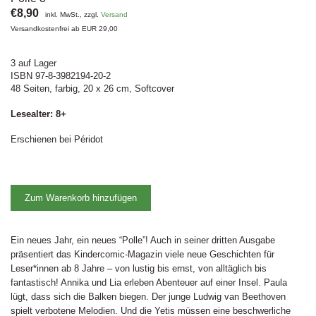
€8,90
inkl. MwSt., zzgl.
Versand
Versandkostenfrei ab EUR 29,00
3 auf Lager
ISBN 97-8-3982194-20-2
48 Seiten, farbig, 20 x 26 cm, Softcover
Lesealter: 8+
Erschienen bei Péridot
Zum Warenkorb hinzufügen
Ein neues Jahr, ein neues “Polle”! Auch in seiner dritten Ausgabe
präsentiert das Kindercomic-Magazin viele neue Geschichten für
Leser*innen ab 8 Jahre – von lustig bis ernst, von alltäglich bis
fantastisch! Annika und Lia erleben Abenteuer auf einer Insel. Paula
lügt, dass sich die Balken biegen. Der junge Ludwig van Beethoven
spielt verbotene Melodien. Und die Yetis müssen eine beschwerliche