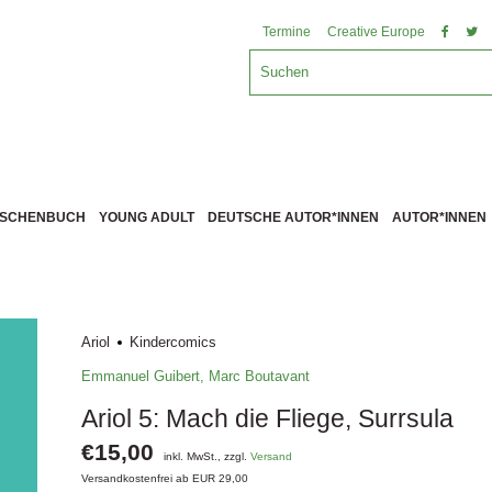
Termine
Creative Europe
ASCHENBUCH
YOUNG ADULT
DEUTSCHE AUTOR*INNEN
AUTOR*INNEN
Ariol
Kindercomics
Emmanuel Guibert
,
Marc Boutavant
Ariol 5: Mach die Fliege, Surrsula
€15,00
inkl. MwSt., zzgl.
Versand
Versandkostenfrei ab EUR 29,00