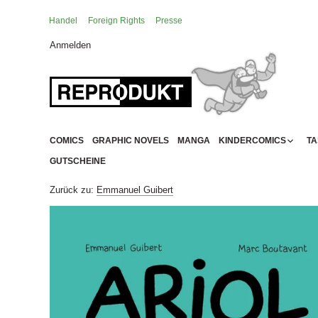
Zum
Zurück
Inhalt
Handel
Foreign Rights
Presse
springen
Anmelden
Lesealter: 3+
Lesealter: 6+
Lesealter: 8+
COMICS
GRAPHIC NOVELS
MANGA
KINDERCOMICS
T
Lesealter: 10+
GUTSCHEINE
Lesealter: 12+
Zurück zu:
Emmanuel Guibert