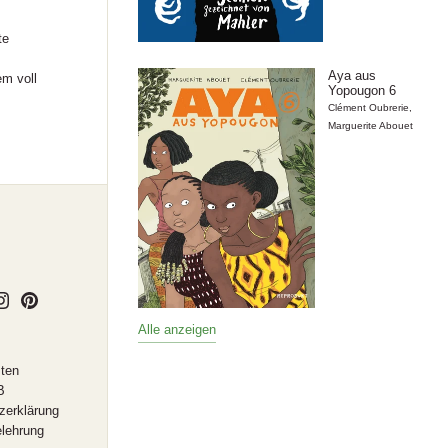
te
Aya aus
em voll
Yopougon 6
Clément Oubrerie
,
Marguerite Abouet
Alle anzeigen
ten
B
zerklärung
elehrung