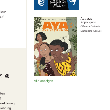
ieur
auf
Aya aus
Yopougon 6
Clément Oubrerie
,
Marguerite Abouet
Alle anzeigen
ten
B
zerklärung
elehrung