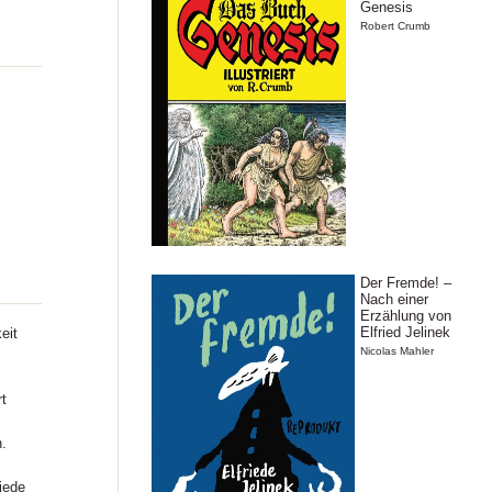
Genesis
Robert Crumb
Der Fremde! –
Nach einer
Erzählung von
Elfried Jelinek
eit
Nicolas Mahler
t
.
jede