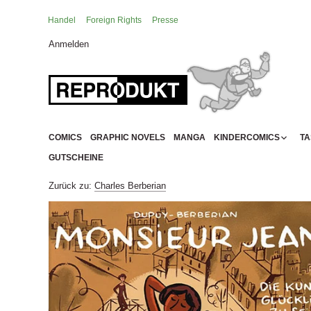
Zum
Zurück
Inhalt
Handel
Foreign Rights
Presse
springen
Anmelden
Lesealter: 3+
Lesealter: 6+
Lesealter: 8+
COMICS
GRAPHIC NOVELS
MANGA
KINDERCOMICS
T
Lesealter: 10+
GUTSCHEINE
Lesealter: 12+
Zurück zu:
Charles Berberian