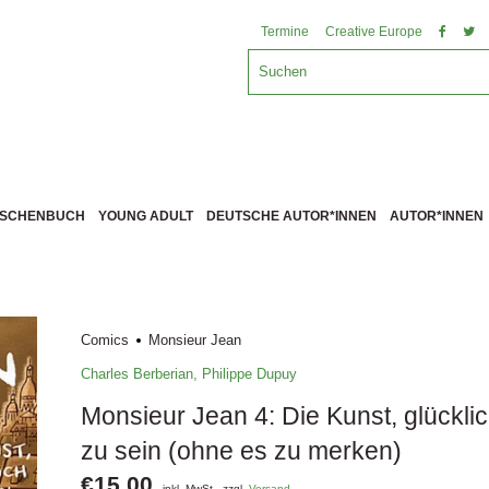
Termine
Creative Europe
ASCHENBUCH
YOUNG ADULT
DEUTSCHE AUTOR*INNEN
AUTOR*INNEN
Comics
Monsieur Jean
Charles Berberian
,
Philippe Dupuy
Monsieur Jean 4: Die Kunst, glückli
zu sein (ohne es zu merken)
€15,00
inkl. MwSt., zzgl.
Versand